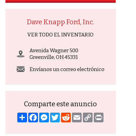
Dave Knapp Ford, Inc.
VER TODO EL INVENTARIO
Avenida Wagner 500
Greenville, OH 45331
Envíanos un correo electrónico
Comparte este anuncio
Compartir
Facebook
Mensajero
Gorjeo
Reddit
Correo
Copiar
Imprimir
electrónico
enlace