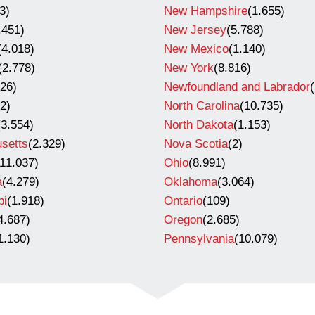
3)
New Hampshire
(1.655)
.451)
New Jersey
(5.788)
(4.018)
New Mexico
(1.140)
(2.778)
New York
(8.816)
726)
Newfoundland and Labrador
(
(2)
North Carolina
(10.735)
(3.554)
North Dakota
(1.153)
setts
(2.329)
Nova Scotia
(2)
(11.037)
Ohio
(8.991)
a
(4.279)
Oklahoma
(3.064)
pi
(1.918)
Ontario
(109)
4.687)
Oregon
(2.685)
1.130)
Pennsylvania
(10.079)