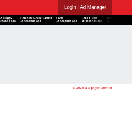
Login
| Ad Manager
ne Buggy
Polestar Deere 8400R
Ford
Ford F 250
Chevrolet Camar
seconds ago
15 seconds ago
15 seconds ago
15 seconds ago
16 seconds ago
« Volver a la página anterior