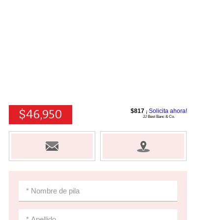
$46,950
$817
Solicita ahora!
¡
JJ Best Banc & Co.