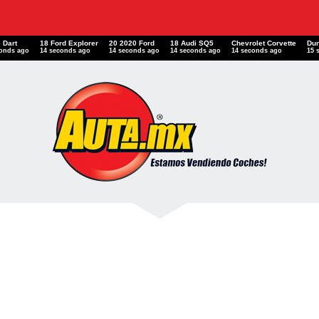
 Dart
18 Ford Explorer
20 2020 Ford
18 Audi SQ5
Chevrolet Corvette
Du
conds ago
14 seconds ago
14 seconds ago
14 seconds ago
14 seconds ago
15 