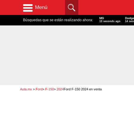
Menú
MG
Dodge
Búsquedas que se están realizando ahora:
13 seconds ago
14 se
Auta.mx
>
Ford
>
F-150
>
2024
Ford F-150 2024
en venta