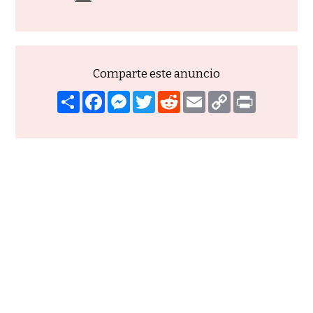
Comparte este anuncio
Compartir
Facebook
Mensajero
Gorjeo
Reddit
Correo
Copiar
Imprimir
electrónico
enlace