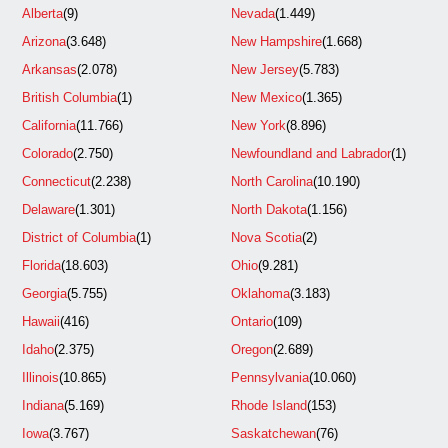
Alberta
(9)
Nevada
(1.449)
Arizona
(3.648)
New Hampshire
(1.668)
Arkansas
(2.078)
New Jersey
(5.783)
British Columbia
(1)
New Mexico
(1.365)
California
(11.766)
New York
(8.896)
Colorado
(2.750)
Newfoundland and Labrador
(1)
Connecticut
(2.238)
North Carolina
(10.190)
Delaware
(1.301)
North Dakota
(1.156)
District of Columbia
(1)
Nova Scotia
(2)
Florida
(18.603)
Ohio
(9.281)
Georgia
(5.755)
Oklahoma
(3.183)
Hawaii
(416)
Ontario
(109)
Idaho
(2.375)
Oregon
(2.689)
Illinois
(10.865)
Pennsylvania
(10.060)
Indiana
(5.169)
Rhode Island
(153)
Iowa
(3.767)
Saskatchewan
(76)