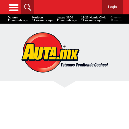
Login
Datsun
Hudson
Lexus 3000
11-23 Honda Civic
Chevrolet Ca
11 seconds ago
11 seconds ago
11 seconds ago
11 seconds ago
12 seconds a