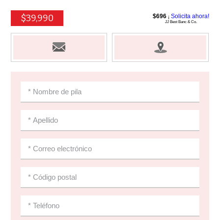
$39,990
$696
Solicita ahora!
¡
JJ Best Banc & Co.