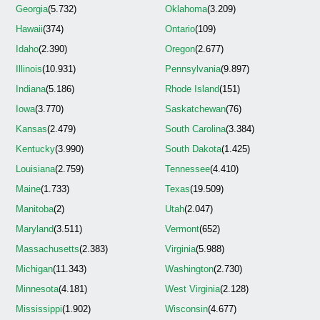
Georgia
(5.732)
Oklahoma
(3.209)
Hawaii
(374)
Ontario
(109)
Idaho
(2.390)
Oregon
(2.677)
Illinois
(10.931)
Pennsylvania
(9.897)
Indiana
(5.186)
Rhode Island
(151)
Iowa
(3.770)
Saskatchewan
(76)
Kansas
(2.479)
South Carolina
(3.384)
Kentucky
(3.990)
South Dakota
(1.425)
Louisiana
(2.759)
Tennessee
(4.410)
Maine
(1.733)
Texas
(19.509)
Manitoba
(2)
Utah
(2.047)
Maryland
(3.511)
Vermont
(652)
Massachusetts
(2.383)
Virginia
(5.988)
Michigan
(11.343)
Washington
(2.730)
Minnesota
(4.181)
West Virginia
(2.128)
Mississippi
(1.902)
Wisconsin
(4.677)