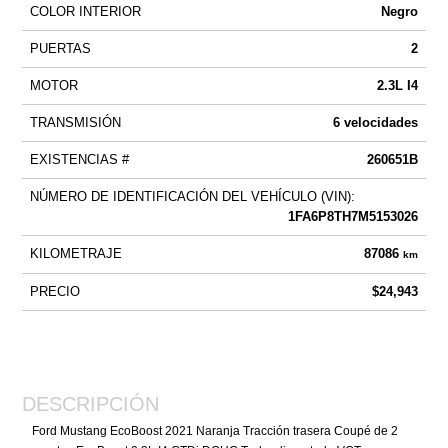
COLOR INTERIOR
Negro
PUERTAS
2
MOTOR
2.3L I4
TRANSMISIÓN
6 velocidades
EXISTENCIAS #
260651B
NÚMERO DE IDENTIFICACIÓN DEL VEHÍCULO (VIN):
1FA6P8TH7M5153026
KILOMETRAJE
87086
km
PRECIO
$24,943
DESCRIPCIÓN
Ford Mustang EcoBoost 2021 Naranja Tracción trasera Coupé de 2