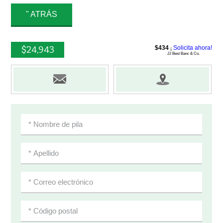
" ATRÁS
$24,943
$434
Solicita ahora!
¡
JJ Best Banc & Co.