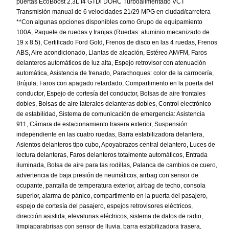
puertas EcoBoost 2.3L I4 GTDi DOHC Turboalimentado VCT
Transmisión manual de 6 velocidades 21/29 MPG en ciudad/carretera
**Con algunas opciones disponibles como Grupo de equipamiento
100A, Paquete de ruedas y franjas (Ruedas: aluminio mecanizado de
19 x 8.5), Certificado Ford Gold, Frenos de disco en las 4 ruedas, Frenos
ABS, Aire acondicionado, Llantas de aleación, Estéreo AM/FM, Faros
delanteros automáticos de luz alta, Espejo retrovisor con atenuación
automática, Asistencia de frenado, Parachoques: color de la carrocería,
Brújula, Faros con apagado retardado, Compartimento en la puerta del
conductor, Espejo de cortesía del conductor, Bolsas de aire frontales
dobles, Bolsas de aire laterales delanteras dobles, Control electrónico
de estabilidad, Sistema de comunicación de emergencia: Asistencia
911, Cámara de estacionamiento trasera exterior, Suspensión
independiente en las cuatro ruedas, Barra estabilizadora delantera,
Asientos delanteros tipo cubo, Apoyabrazos central delantero, Luces de
lectura delanteras, Faros delanteros totalmente automáticos, Entrada
iluminada, Bolsa de aire para las rodillas, Palanca de cambios de cuero,
advertencia de baja presión de neumáticos, airbag con sensor de
ocupante, pantalla de temperatura exterior, airbag de techo, consola
superior, alarma de pánico, compartimento en la puerta del pasajero,
espejo de cortesía del pasajero, espejos retrovisores eléctricos,
dirección asistida, elevalunas eléctricos, sistema de datos de radio,
limpiaparabrisas con sensor de lluvia, barra estabilizadora trasera,