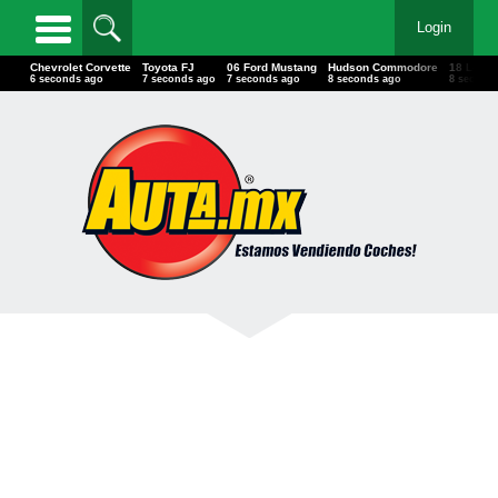
Login
Chevrolet Corvette
Toyota FJ
06 Ford Mustang
Hudson Commodore
18 Lexu
7 seconds ago
8 seconds ago
8 seconds ago
9 seconds ago
9 second