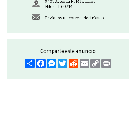
9401 Avenida N. Milwaukee.
Niles, IL 60714
Envíanos un correo electrónico
Comparte este anuncio
Compartir
Facebook
Mensajero
Gorjeo
Reddit
Correo
Copiar
Imprimir
electrónico
enlace