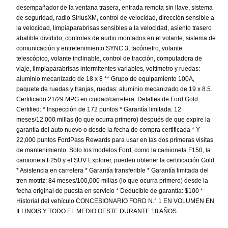
desempañador de la ventana trasera, entrada remota sin llave, sistema
de seguridad, radio SiriusXM, control de velocidad, dirección sensible a
la velocidad, limpiaparabrisas sensibles a la velocidad, asiento trasero
abatible dividido, controles de audio montados en el volante, sistema de
comunicación y entretenimiento SYNC 3, tacómetro, volante
telescópico, volante inclinable, control de tracción, computadora de
viaje, limpiaparabrisas intermitentes variables, voltímetro y ruedas:
aluminio mecanizado de 18 x 8 ** Grupo de equipamiento 100A,
paquete de ruedas y franjas, ruedas: aluminio mecanizado de 19 x 8.5.
Certificado 21/29 MPG en ciudad/carretera. Detalles de Ford Gold
Certified: * Inspección de 172 puntos * Garantía limitada: 12
meses/12,000 millas (lo que ocurra primero) después de que expire la
garantía del auto nuevo o desde la fecha de compra certificada * Y
22,000 puntos FordPass Rewards para usar en las dos primeras visitas
de mantenimiento. Solo los modelos Ford, como la camioneta F150, la
camioneta F250 y el SUV Explorer, pueden obtener la certificación Gold
* Asistencia en carretera * Garantía transferible * Garantía limitada del
tren motriz: 84 meses/100,000 millas (lo que ocurra primero) desde la
fecha original de puesta en servicio * Deducible de garantía: $100 *
Historial del vehículo CONCESIONARIO FORD N.° 1 EN VOLUMEN EN
ILLINOIS Y TODO EL MEDIO OESTE DURANTE 18 AÑOS.