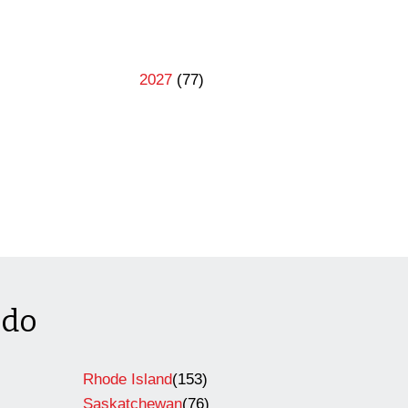
2027
(77)
ado
Rhode Island
(153)
Saskatchewan
(76)