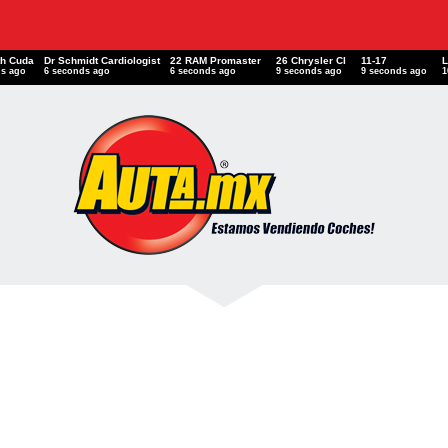
th Cuda
Dr Schmidt Cardiologist
22 RAM Promaster
26 Chrysler CI
11-17
ds ago
8 seconds ago
8 seconds ago
11 seconds ago
11 seconds ago