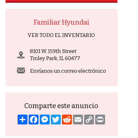
Familiar Hyundai
VER TODO EL INVENTARIO
8101 W. 159th Street
Tinley Park, IL 60477
Envíanos un correo electrónico
Comparte este anuncio
Compartir
Facebook
Mensajero
Gorjeo
Reddit
Correo
Copiar
Imprimir
electrónico
enlace