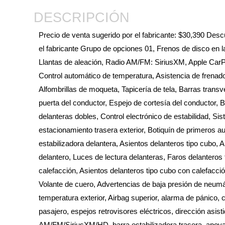
DESCRIPCIÓN
Precio de venta sugerido por el fabricante: $30,390 Desc
el fabricante Grupo de opciones 01, Frenos de disco en 
Llantas de aleación, Radio AM/FM: SiriusXM, Apple CarPl
Control automático de temperatura, Asistencia de frenado
Alfombrillas de moqueta, Tapicería de tela, Barras tran
puerta del conductor, Espejo de cortesía del conductor, Bo
delanteras dobles, Control electrónico de estabilidad,
estacionamiento trasera exterior, Botiquín de primeros a
estabilizadora delantera, Asientos delanteros tipo cubo,
delantero, Luces de lectura delanteras, Faros delanteros
calefacción, Asientos delanteros tipo cubo con calefacci
Volante de cuero, Advertencias de baja presión de neumá
temperatura exterior, Airbag superior, alarma de pánico, 
pasajero, espejos retrovisores eléctricos, dirección asist
AM/FM/SiriusXM/HD, barra estabilizadora trasera, apoyab