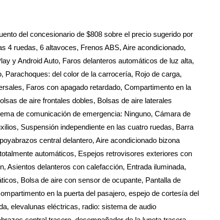
uento del concesionario de $808 sobre el precio sugerido por
las 4 ruedas, 6 altavoces, Frenos ABS, Aire acondicionado,
ay y Android Auto, Faros delanteros automáticos de luz alta,
, Parachoques: del color de la carrocería, Rojo de carga,
sversales, Faros con apagado retardado, Compartimento en la
lsas de aire frontales dobles, Bolsas de aire laterales
 Sistema de comunicación de emergencia: Ninguno, Cámara de
uxilios, Suspensión independiente en las cuatro ruedas, Barra
 Apoyabrazos central delantero, Aire acondicionado bizona
 totalmente automáticos, Espejos retrovisores exteriores con
ón, Asientos delanteros con calefacción, Entrada iluminada,
ticos, Bolsa de aire con sensor de ocupante, Pantalla de
compartimento en la puerta del pasajero, espejo de cortesía del
ida, elevalunas eléctricas, radio: sistema de audio
razos central trasero, desempañador de la luneta trasera,