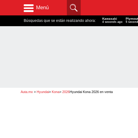
Menú
Kawasaki
Plymou
Búsquedas que se están realizando ahora:
6 seconds ago
7 secon
Auta.mx
>
Hyundai
>
Kona
>
2026
Hyundai Kona 2026
en venta