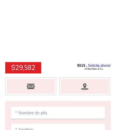
$29,582
$515
Solicita ahora!
¡
JJ Best Banc & Co.