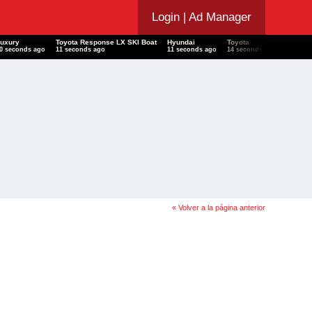
Login
| Ad Manager
Luxury
Toyota Response LX SKI Boat
Hyundai
Toyota
AC
12 seconds ago
13 seconds ago
13 seconds ago
16 seconds ago
16 se
« Volver a la página anterior