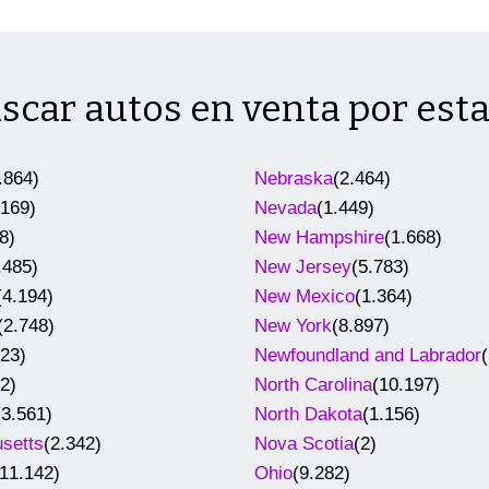
scar autos en venta por est
.864)
Nebraska
(2.464)
.169)
Nevada
(1.449)
8)
New Hampshire
(1.668)
.485)
New Jersey
(5.783)
(4.194)
New Mexico
(1.364)
(2.748)
New York
(8.897)
723)
Newfoundland and Labrador
(
(2)
North Carolina
(10.197)
(3.561)
North Dakota
(1.156)
setts
(2.342)
Nova Scotia
(2)
(11.142)
Ohio
(9.282)