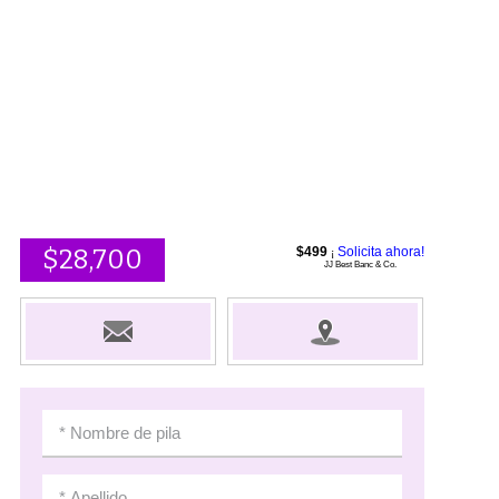
$28,700
$499
Solicita ahora!
¡
JJ Best Banc & Co.