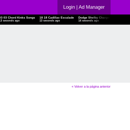
Login
| Ad Manager
03 03 Chord Kinks Songs
18 18 Cadillac Escalade
Dodge Shelby Charger
Morgan
14 seconds ago
14 seconds ago
15 seconds ago
16 seconds
« Volver a la página anterior