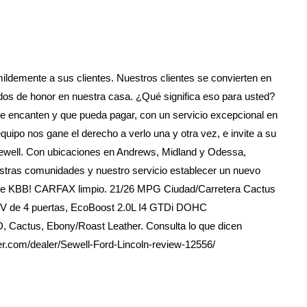
mildemente a sus clientes. Nuestros clientes se convierten en
dos de honor en nuestra casa. ¿Qué significa eso para usted?
le encanten y que pueda pagar, con un servicio excepcional en
ipo nos gane el derecho a verlo una y otra vez, e invite a su
 Sewell. Con ubicaciones en Andrews, Midland y Odessa,
stras comunidades y nuestro servicio establecer un nuevo
ra de KBB! CARFAX limpio. 21/26 MPG Ciudad/Carretera Cactus
UV de 4 puertas, EcoBoost 2.0L I4 GTDi DOHC
, Cactus, Ebony/Roast Leather. Consulta lo que dicen
ter.com/dealer/Sewell-Ford-Lincoln-review-12556/