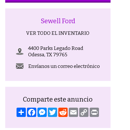
Sewell Ford
VER TODO EL INVENTARIO
4400 Parks Legado Road
Odessa, TX 79765
Envíanos un correo electrónico
Comparte este anuncio
Compartir
Facebook
Mensajero
Gorjeo
Reddit
Correo
Copiar
Imprimir
electrónico
enlace