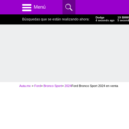
Menú
Dodge
19 BMW
Búsquedas que se están realizando ahora:
5 seconds ago
6 secon
Auta.mx
>
Ford
>
Bronco Sport
>
2024
Ford Bronco Sport 2024 en
venta