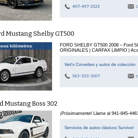
407-497-2122
c
rd Mustang Shelby GT500
FORD SHELBY GT500 2008 – Ford Sh
cos kilómetros
ORIGINALES | CARFAX LIMPIO | Acaba
Veit's Corvettes y autos de colección
563-323-3107
c
rd Mustang Boss 302
¡Próximamente! Llame al 941-845-4461 
Servicios de autos clásicos Survivor