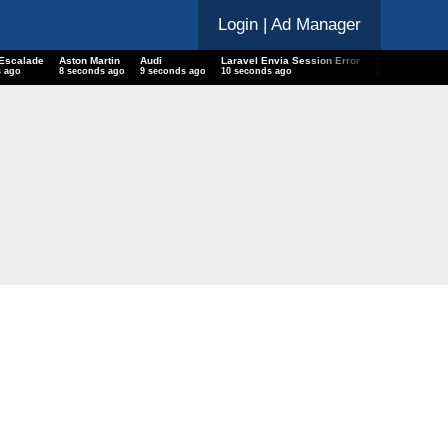
Login
| Ad Manager
 Escalade
Aston Martin
Audi
Laravel Envia Session Error
18 Mercury P
s ago
9 seconds ago
10 seconds ago
11 seconds ago
11 seconds ag