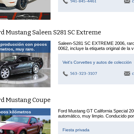
941-845-4461
c
rd Mustang Saleen S281 SC Extreme
Saleen-S281 SC EXTREME 2006, raro y
 producción con pocos
0062, incluye la etiqueta original de l
metros, muy raro.
Veit's Corvettes y autos de colección
563-323-3107
c
rd Mustang Coupe
Ford Mustang GT California Special 2008
cos kilómetros
automático, muy limpio. Conducido por
Fiesta privada