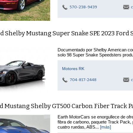
570-238-9439
c
rd Shelby Mustang Super Snake SPE 2023 Ford 
Documentado por Shelby American co
solo 98 Super Snake Speedsters produ
Motores RK
704-817-2448
c
rd Mustang Shelby GT500 Carbon Fiber Track Pa
Earth MotorCars se enorgullece de ofr
fibra de carbono, paquete Track Pack, p
cuatro ruedas, ABS...
[más]