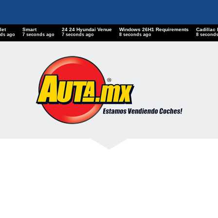
let
Smart
24 24 Hyundai Venue
Windows 26H1 Requirements
Cadillac
nds ago
8 seconds ago
8 seconds ago
9 seconds ago
9 second