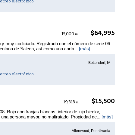
orreo electrónico
$64,995
15,000
mi
 muy codiciado. Registrado con el número de serie 06-
a ventana de Saleen, así como una carta...
[más]
Bettendorf, IA
orreo electrónico
$15,500
19,318
mi
. Rojo con franjas blancas, interior de lujo bicolor,
 una persona mayor, no maltratado. Propiedad de...
[más]
Allenwood, Pensilvania