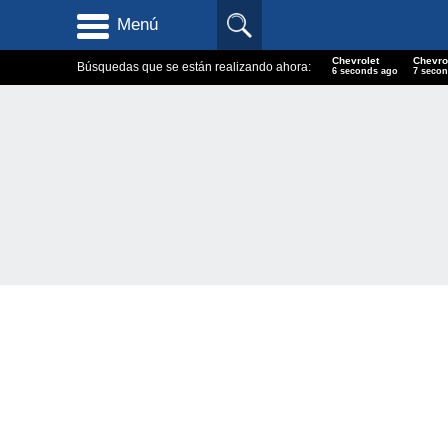
Menú
Chevrolet
Chevro
Búsquedas que se están realizando ahora:
7 seconds ago
8 seco