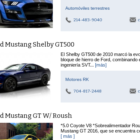
Automóviles terrestres
214-483-9040
c
rd Mustang Shelby GT500
El Shelby GT500 de 2010 marcó la evol
bloque de hierro de Ford, combinando e
ingeniería SVT...
[más]
Motores RK
704-817-2448
c
rd Mustang GT W/ Roush
*5.0 Coyote V8 *Sobrealimentador Rou
Mustang GT 2016, que se encuentra c
[ más ]