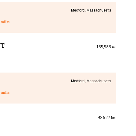
Medford, Massachusetts
3
millas
VT
165,583
mi
Medford, Massachusetts
3
millas
98627
km