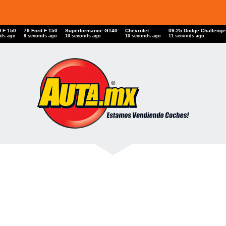
d F 150
79 Ford F 150
Superformance GT40
Chevrolet
09-25 Dodge Challenge
nds ago
9 seconds ago
10 seconds ago
10 seconds ago
11 seconds ago