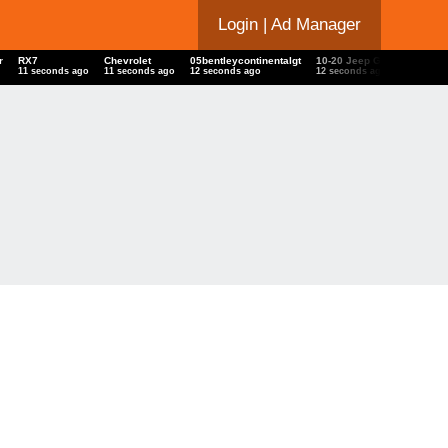
Login
| Ad Manager
r
RX7
Chevrolet
05bentleycontinentalgt
10-20 Jeep Grand Cheroke
11 seconds ago
11 seconds ago
12 seconds ago
12 seconds ago