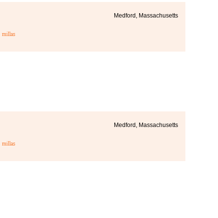
Medford, Massachusetts
3
millas
Medford, Massachusetts
3
millas