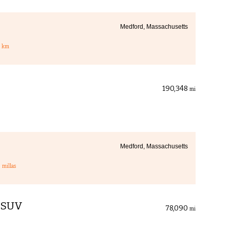
Medford, Massachusetts
5
km
190,348
mi
Medford, Massachusetts
3
millas
R SUV
78,090
mi