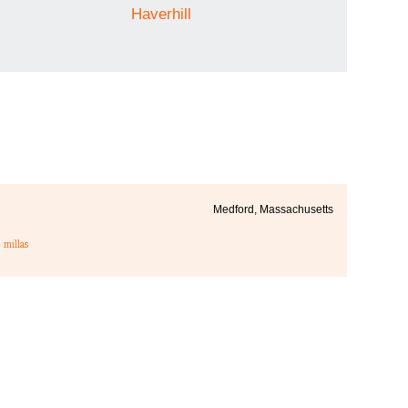
Haverhill
Medford, Massachusetts
3
millas