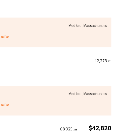
Medford, Massachusetts
3
millas
12,273
mi
Medford, Massachusetts
3
millas
$42,820
68,925
mi