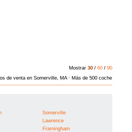
Mostrar
30
/
60
/
90
os de venta en Somerville, MA · Más de 500 coches en ven
h
Somerville
Lawrence
Framingham