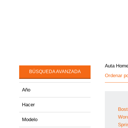
Auta Hom
BÚSQUEDA AVANZADA
Ordenar p
Año
Hacer
Bost
Worc
Modelo
Spri