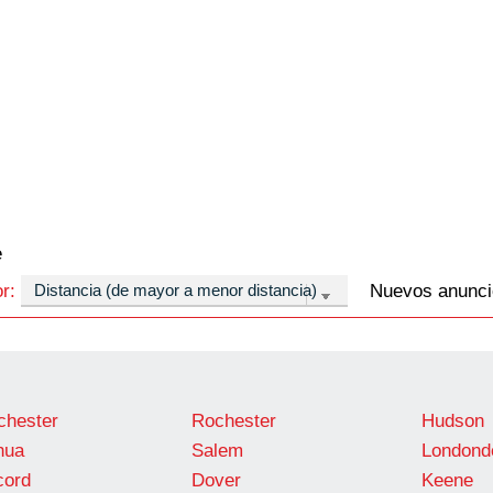
e
or:
Nuevos anunci
hester
Rochester
Hudson
hua
Salem
Londond
cord
Dover
Keene