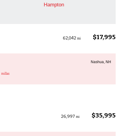
Hampton
$17,995
62,042
mi
Nashua, NH
3
millas
$35,995
26,997
mi