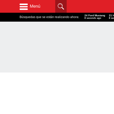
Menú
24 Ford Mustang
21 
Búsquedas que se están realizando ahora:
9 seconds ago
9 s