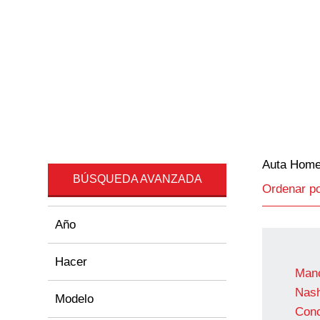
Auta Hom
BÚSQUEDA AVANZADA
Ordenar p
Año
Hacer
Manc
Nas
Modelo
Con