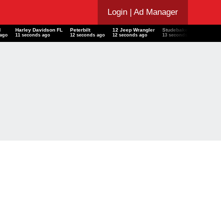
Login
| Ad Manager
M
Harley Davidson FL
Peterbilt
12 Jeep Wrangler
Studebaker Super Hopp
 ago
12 seconds ago
13 seconds ago
13 seconds ago
14 seconds ago