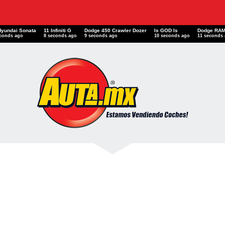
Hyundai Sonata
11 Infiniti G
Dodge 450 Crawler Dozer
Is GOD Is
Dodge RA
econds ago
9 seconds ago
10 seconds ago
11 seconds ago
12 seconds