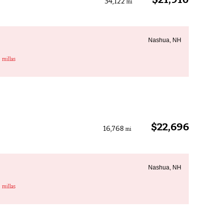
34,122
mi
Nashua, NH
3
millas
$22,696
16,768
mi
Nashua, NH
3
millas