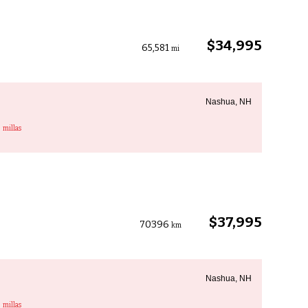
$34,995
65,581
mi
Nashua, NH
3
millas
$37,995
70396
km
Nashua, NH
3
millas