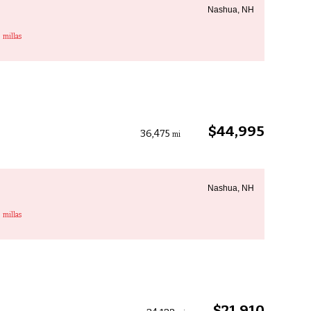
Nashua, NH
3
millas
$44,995
36,475
mi
Nashua, NH
3
millas
$21,910