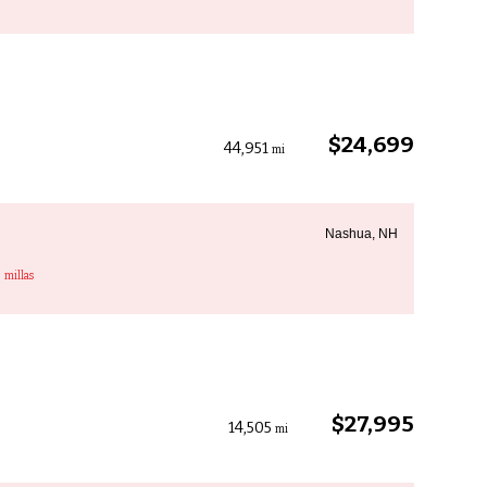
$24,699
44,951
mi
Nashua, NH
3
millas
$27,995
14,505
mi