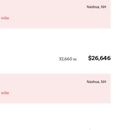
Nashua, NH
3
millas
$26,646
32,660
mi
Nashua, NH
3
millas