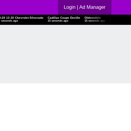
Login
| Ad Manager
3-20 13 20 Chevrolet Silverado
Cadillac Coupe Deville
Oldsmobile
Oldsmobile
5 seconds ago
16 seconds ago
16 seconds ago
18 seconds ago