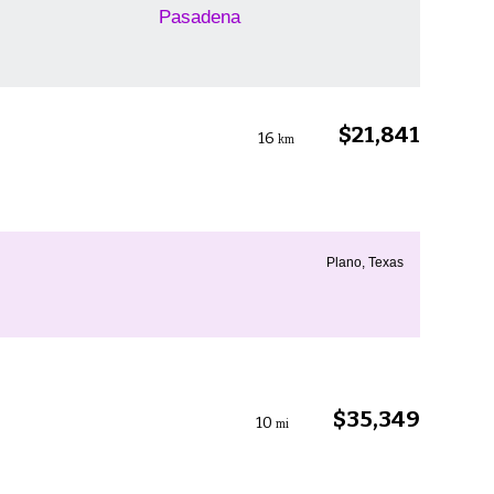
Pasadena
$21,841
16
km
Plano, Texas
$35,349
10
mi