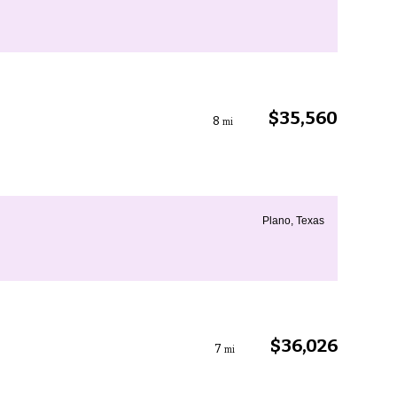
$35,560
8
mi
Plano, Texas
$36,026
7
mi