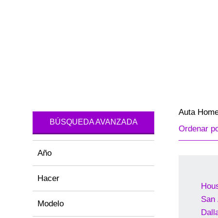
Auta Hom
BÚSQUEDA AVANZADA
Ordenar p
Año
Hacer
Hou
San 
Modelo
Dall