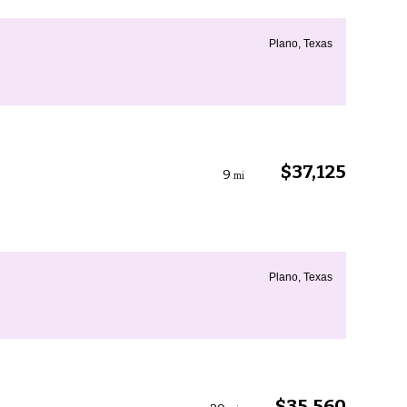
Plano, Texas
$37,125
9
mi
Plano, Texas
$35,560