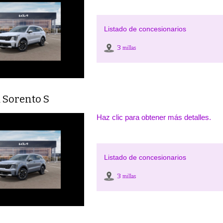
Listado de concesionarios
3
millas
 Sorento S
Haz clic para obtener más detalles.
Listado de concesionarios
3
millas