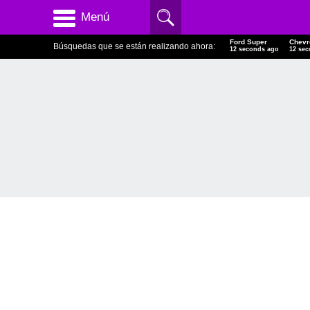
Menú
Ford Super
Chevr
Búsquedas que se están realizando ahora:
13 seconds ago
13 se