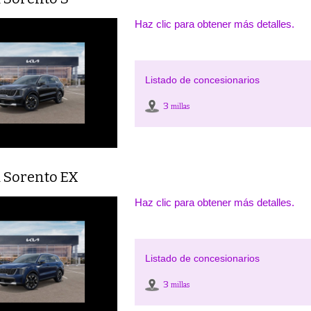
Haz clic para obtener más detalles.
Listado de concesionarios
3
millas
a Sorento EX
Haz clic para obtener más detalles.
Listado de concesionarios
3
millas