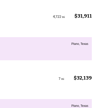
$31,911
4,722
mi
Plano, Texas
$32,139
7
mi
Plano, Texas