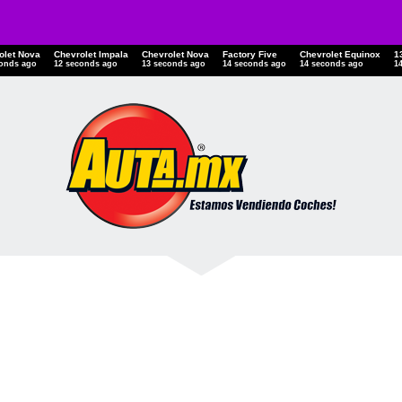
olet Nova
Chevrolet Impala
Chevrolet Nova
Factory Five
Chevrolet Equinox
1
conds ago
13 seconds ago
14 seconds ago
15 seconds ago
15 seconds ago
1