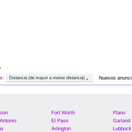
e
or:
Nuevos anuncio
ston
Fort Worth
Plano
Antonio
El Paso
Garland
as
Arlington
Lubbock