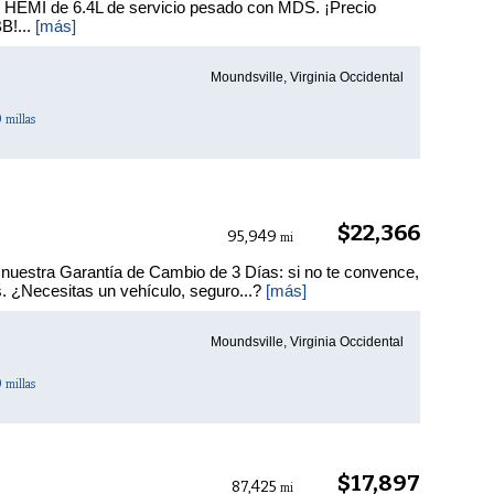
8 HEMI de 6.4L de servicio pesado con MDS. ¡Precio
BB!...
[más]
Moundsville, Virginia Occidental
0
millas
$22,366
95,949
mi
nuestra Garantía de Cambio de 3 Días: si no te convence,
s. ¿Necesitas un vehículo, seguro...?
[más]
Moundsville, Virginia Occidental
0
millas
$17,897
87,425
mi