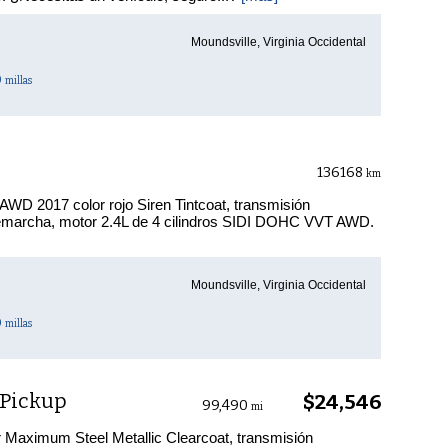
Moundsville, Virginia Occidental
0
millas
136168
km
WD 2017 color rojo Siren Tintcoat, transmisión
remarcha, motor 2.4L de 4 cilindros SIDI DOHC VVT AWD.
Moundsville, Virginia Occidental
0
millas
 Pickup
$24,546
99,490
mi
aximum Steel Metallic Clearcoat, transmisión