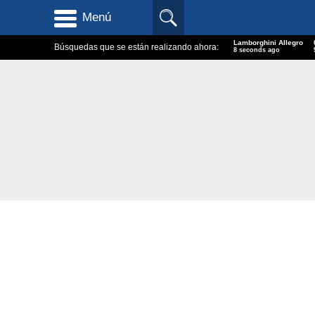
Menú
Lamborghini Allegro
Búsquedas que se están realizando ahora:
9 seconds ago