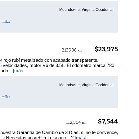
Moundsville, Virginia Occidental
0
millas
$23,975
213908
km
 rojo rubí metalizado con acabado transparente,
 6 velocidades, motor V6 de 3.5L. El odómetro marca 780
cado...
[más]
Moundsville, Virginia Occidental
0
millas
$7,544
112,304
mi
nuestra Garantía de Cambio de 3 Días: si no te convence,
s. ¿Necesitas un vehículo, seguro...?
[más]