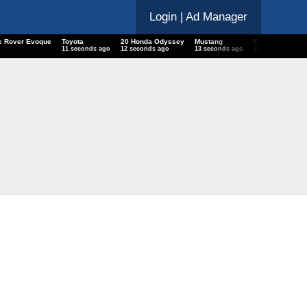
Login
| Ad Manager
ge Rover Evoque
Toyota
20 Honda Odyssey
Mustang
Ford
12 seconds ago
13 seconds ago
14 seconds ago
14 seconds ago