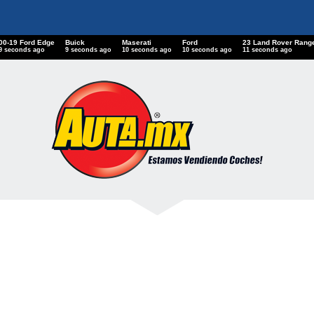
00-19 Ford Edge
Buick
Maserati
Ford
23 Land Rover Ran
10 seconds ago
10 seconds ago
11 seconds ago
11 seconds ago
12 seconds ago