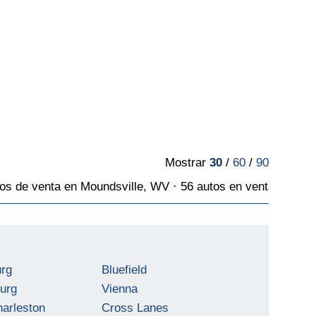
Mostrar
30
/
60
/
90
s de venta en Moundsville, WV · 56 autos en venta
urg
Bluefield
urg
Vienna
arleston
Cross Lanes