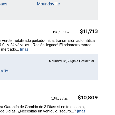
bans
Moundsville
$11,713
126,959
mi
verde metalizado perlado-mica, transmisión automática
0L y 24 válvulas. ¡Recién llegado! El odómetro marca
l mercado...
[más]
Moundsville, Virginia Occidental
0
millas
$10,809
134,527
mi
ra Garantía de Cambio de 3 Días: si no te encanta,
 de 3 días. ¿Necesitas un vehículo, seguro...?
[más]