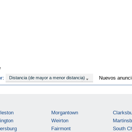
e
or:
Nuevos anuncio
leston
Morgantown
Clarksb
ington
Weirton
Martinsb
ersburg
Fairmont
South Ch